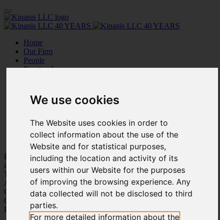
Home
Our Firm
People
Practice Areas
Innovation
Academy
Affiliated Companies
We use cookies
Publications
Our Work
Social Events
The Website uses cookies in order to
Careers
collect information about the use of the
Contact us
Website and for statistical purposes,
Being part of your story
including the location and activity of its
is our pride
users within our Website for the purposes
Trustworthiness
of improving the browsing experience. Any
Adaptation
Customer Care
data collected will not be disclosed to third
Care for Each Other
parties.
Personal Growth
For more detailed information about the