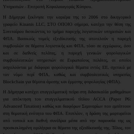
Υπηρεσιών - Επιτροπή Κεφαλαιαγοράς Κύπρου.
Η Δήμητρα ξεκίνησε την καριέρα της το 2006 στο δικηγορικό
γραφείο Kinanis LLC, ΣΤΟ ΟΠΟΙΟ σήμερα, κατέχει την θέση της
Συνεταίρου διοικώντας το τμήμα παροχής λογιστικών υπηρεσιών και
ΦΠΑ. Βασικούς τομείς εξειδίκευσής της αποτελούν η παροχή
συμβουλών σε θέματα λογιστικής και ΦΠΑ, τόσο σε εγχώριους, όσο
και σε διεθνείς πελάτες, η παροχή γενικών φορολογικών
συμβουλευτικών υπηρεσιών σε Ευρωπαίους πελάτες, οι οποίοι
ασχολούνται με διάφορα φορολογικά θέματα εντός ΕΕ, σχετικά με
τον νόμο περί ΦΠΑ, καθώς και συμβουλευτικές υπηρεσίες
Blockchain για θέματα άμεσης και έμμεσης φορολογίας (ΦΠΑ).
Η Δήμητρα κατέχει επαγγελματική πείρα στη διδασκαλία μαθημάτων
για απόκτηση του επαγγελματικού τίτλου ACCA (Paper P6:
Advanced Taxation) καθώς και διαφόρων Σεμιναρίων που εμπίπτουν
στη θεματική ενότητα του ΦΠΑ. Επιπλέον, η δράση της μαρτυρείται
από τοπικά και διεθνή συνέδρια μέσα από την παρουσία της ως
προσκεκλημένη ομιλήτρια σε θέματα της εξειδίκευσής της. Τέλος, τον