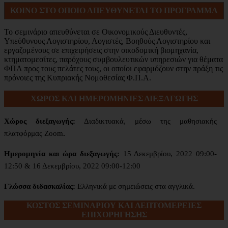
ΚΟΙΝΟ ΣΤΟ ΟΠΟΙΟ ΑΠΕΥΘΥΝΕΤΑΙ ΤΟ ΠΡΟΓΡΑΜΜΑ
Το σεμινάριο απευθύνεται σε Οικονομικούς Διευθυντές,
Υπεύθυνους Λογιστηρίου, Λογιστές, Βοηθούς Λογιστηρίου και
εργαζομένους σε επιχειρήσεις στην οικοδομική βιομηχανία,
κτηματομεσίτες, παρόχους συμβουλευτικών υπηρεσιών για θέματα
ΦΠΑ προς τους πελάτες τους, οι οποίοι εφαρμόζουν στην πράξη τις
πρόνοιες της Κυπριακής Νομοθεσίας Φ.Π.Α.
ΧΩΡΟΣ ΚΑΙ ΗΜΕΡΟΜΗΝΙΕΣ ΔΙΕΞΑΓΩΓΗΣ
Χώρος διεξαγωγής:
Διαδικτυακά, μέσω της μαθησιακής
πλατφόρμας Zoom
.
Ημερομηνία και ώρα διεξαγωγής:
15 Δεκεμβρίου, 2022 09:00-
12:50 & 16 Δεκεμβρίου, 2022 09:00-12:00
Γλώσσα διδασκαλίας:
Ελληνικά με σημειώσεις στα αγγλικά.
ΚΟΣΤΟΣ ΣΕΜΙΝΑΡΙΟΥ ΚΑΙ ΛΕΠΤΟΜΕΡΕΙΕΣ
ΕΠΙΧΟΡΗΓΗΣΗΣ