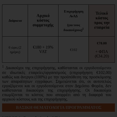
Επιχορήγηση
Τελικό
Αρχικό
ΑνΑΔ
κόστος
κόστος
Διάρκεια
προς την
συμμετοχής
(για τους
εταιρεία
1
δικαιούχους)
€78.00
€180 + 19%
6 ώρες (2
€102
VAT
+ ΦΠΑ
ημέρες)
(€34.20)
1
Δικαιούχοι της επιχορήγησης, καθίστανται οι εργοδοτούμενοι
σε ιδιωτικές εταιρείες/οργανισμούς (επιχορήγηση €102,00)
καθώς και άνεργοι (100%) με την προϋπόθεση της προσκόμισης
των απαραίτητων εγγράφων. Σημειώνεται ότι, οι αυτοτελώς
εργαζόμενοι και οι εργοδοτούμενοι στον Δημόσιο Φορέα, δεν
καθίστανται δικαιούχοι της επιχορήγησης. Οι δικαιούχοι
επωμίζονται το κόστος που απορρέει από τη διαφορά του
αρχικού κόστους και της επιχορήγησης.
ΒΑΣΙΚΗ ΘΕΜΑΤΟΛΟΓΙΑ ΠΡΟΓΡΑΜΜΑΤΟΣ